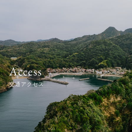
-
-
HOME
よくある質問
コンセプト
お知らせ
客室
宿泊約款
食事
プライバシー
ポリシー
Access
周辺観光
体験プログラム
交通アクセス
アクセス
ご宿泊予約