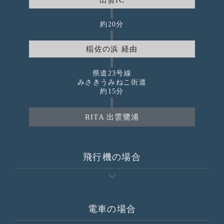
出雲IC
約20分
稲佐の浜 経由
県道23号線
みさきうみねこ街道
約15分
RITA 出雲鷺浦
飛行機の場合
電車の場合