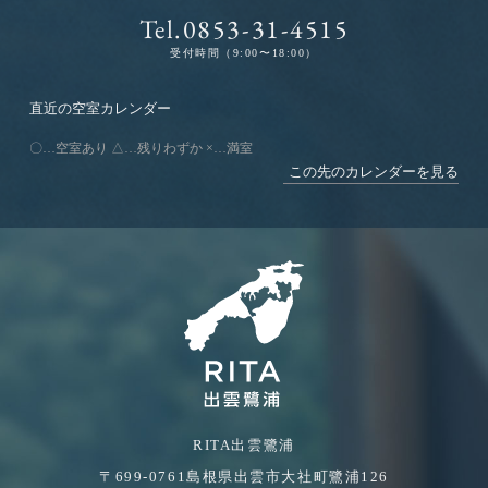
Tel.0853-31-4515
受付時間（9:00〜18:00）
直近の空室カレンダー
〇…空室あり △…残りわずか ×…満室
この先のカレンダーを見る
RITA出雲鷺浦
〒699-0761
島根県出雲市大社町鷺浦126