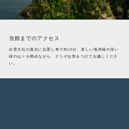
メールで
お問い合わせ
Tel.0853-31-4515
（9:00〜18:00）
当館までのアクセス
RITAブランドサイト
出雲大社の真北に位置し車で約20分。美しい海岸線や深い
緑の山々を眺めながら、どうぞお気をつけてお越しくださ
い。
CLOSE