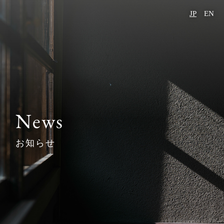
JP
EN
-
-
HOME
よくある質問
コンセプト
お知らせ
客室
宿泊約款
食事
プライバシー
ポリシー
News
周辺観光
体験プログラム
お知らせ
アクセス
JP
EN
ご宿泊予約