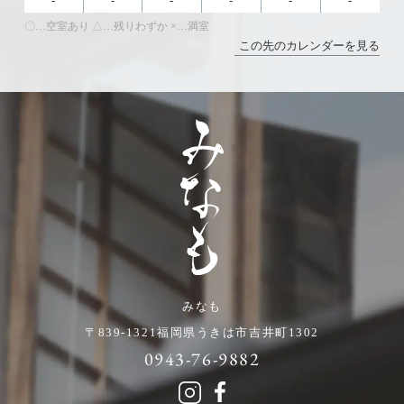
-
-
-
-
-
-
〇…空室あり △…残りわずか ×…満室
この先のカレンダーを見る
みなも
〒839-1321
福岡県うきは市吉井町1302
0943-76-9882